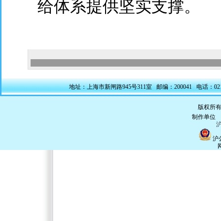
给体系提供坚实支撑。
地址：上海市新闸路945号311室 邮编：200041 电话：021-5228
版权所有
制作单
沪
沪