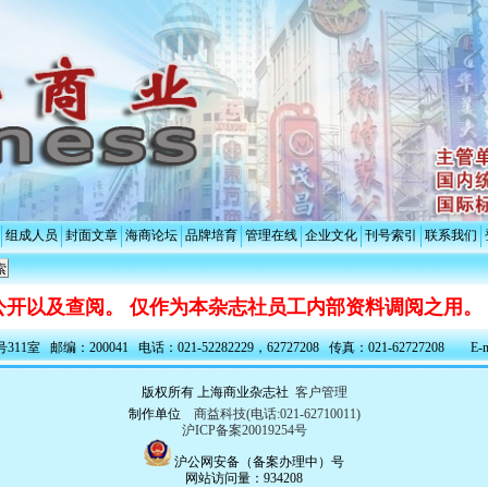
组成人员
封面文章
海商论坛
品牌培育
管理在线
企业文化
刊号索引
联系我们
开以及查阅。 仅作为本杂志社员工内部资料调阅之用。
室 邮编：200041 电话：021-52282229，62727208 传真：021-62727208 E-ma
版权所有 上海商业杂志社
客户管理
制作单位
商益科技(电话:021-62710011)
沪ICP备案20019254号
沪公网安备（备案办理中）号
网站访问量：934208