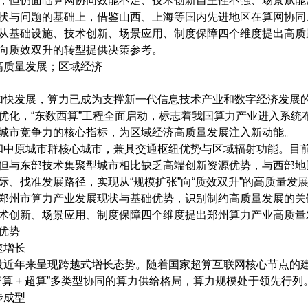
，但仍面临算网协同效
能不足、技术创新自主性不强、场景赋能
状与问题的基础上，借鉴山西、上海等国内先进地区在算网协同
从基础设施、技术创新、场景应用、制
度保障四个维度提出高质
向质
效双升的转型提供决策参考。
高质量发展；区域经济
加快发展，算力已成为支撑新一代信息技术产业和数字经
济发展
化，“东数西算”工
程全面启动，标志着我国算力产业进入系统
城市竞争力的核心指标，为区域经济高质量发展注入新动能。
和中原城市群核心城市，兼具交通枢纽优势与区域辐射功
能。目
但与东部技术集聚型城
市相比缺乏高端创新资源优势，与西部地
际、找准发展路径，实现从“规模扩张”向“质效双升”的高质量发
郑州市算力产业发展现状与基础
优势，识别制约高质量发展的关
术创新、场景应用、制度保障四个维度提出郑州算力产业高质量
优势
速增长
设近年来呈现跨越式增长态势。随着国家超算互联网核心
节点的
算 + 超算”多类型协
同的算力供给格局，算力规模处于领先行列
步成型