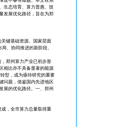
深度不够等难题。本文在系
、生态培
育、算力普惠、技
量发展优化路径，旨在为郑
的关键基础资源。国家层面
布局、协同推进的新阶段。
前，郑州算力产业已初步形
区相比亦不具备显著的能源
展转
型，成为亟待研究的重要
键问题，借鉴国内先进地区
发展的优化路径。
一、郑州
建成，全市算力总量取得重
。