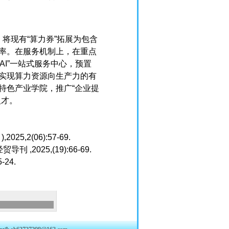
将现有“算力券”
拓展为包含
率。在服务
机制上，在重点
I”
一站式服务中心，预置
实现算力资源向生产力的有
特色产业学院，推广“企业提
人才。
25,2(06):57-69.
刊 ,2025,(19):66-69.
-24.