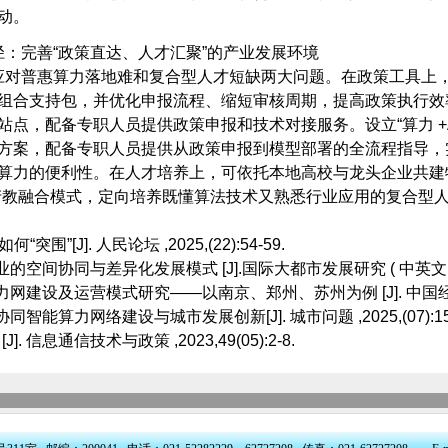
动。
：完善“政策直达、人才汇
聚”的产业发展环境
应对普惠算力落地难和复合
型人才短缺两大问题。在政策工具上，
组合支持包，并优
化申报流程、缩短审核周期，提高政策执行效
站点，配备专
职人员提供政策申报和技术对接服务。设立“算力 +A
方案，
配备专职人员提供从政策申报到模型部署的全流程指导，
算
力的便利性。在人才培养上，可依托本地高校与龙头企业
共建
产教融合模式，定向培养既懂算法技术又熟悉行业应用
的复合型
“突围”[J]. 人民论坛 ,2025,(22):
54-59.
算力产业的空间协同与差异化发展模式 [J].
国际大都市发展研究 ( 中英文 ),20
 城市算力网建设及运营模式研究——以南京、
郑州、苏州为例 [J]. 中国经贸导
. 云边协同智能算力网络建设与城市发展创
新[J]. 城市问题 ,2025,(07):15
J]. 信息通信技术与政策 ,2023,49(05):
2-8.