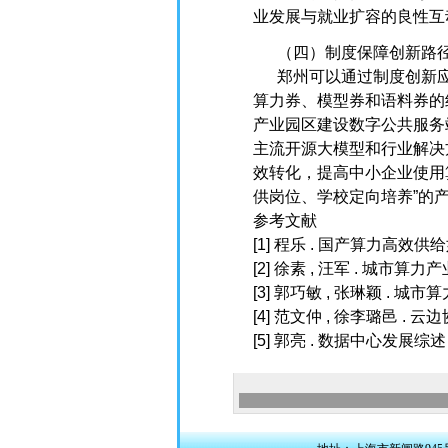
业发展与就业扩容的良性互
（四）制度保障创新路径
郑州可以通过制度创新
算力券、模型券和语料券的
产业园区建设数字公共服务
主流开源大模型和行业解决
效转化，提高中小企业使用
供岗位、学校定向培养”
的
参考文献
[1] 程乐 . 国产算力高效供给如何
[2] 徐素 , 汪军 . 城市
[3] 郭巧敏 , 张琳颖 .
[4] 范文仲 , 徐李璐邑 
[5] 郭亮 . 数据中心发展综述 [