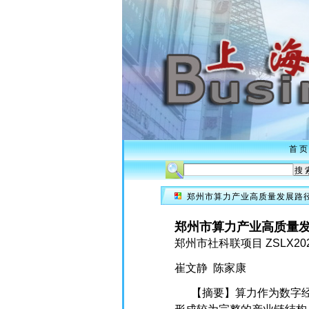
首 页
郑州市算力产业高质量发展路
郑州市算力产业高质量
郑州市社科联项目 ZSLX2
崔文静 陈家康
【摘要】算力作为数字经