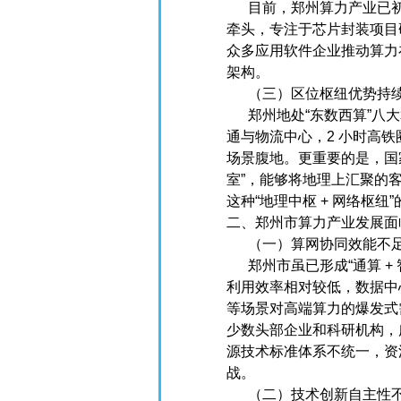
目前，郑州算力产业已
牵头，专注于芯片封装项目
众多应用软件企
业推动算力
架构。
（三）区位枢纽优势持
郑州地处“东数西算”八
通与物流中心，2 小时高铁圈
场景腹地。更重要的是，国
室”，能够将地理上汇聚的
这种“地理中枢 + 网络枢纽
二、郑州市算力产业发展面
（一）算网协同效能不
郑州市虽已形成“通算 + 
利用效率相对较低，数据中
等场景对高端算力的爆发式
少数头部企业和科研机构，
源技术标准体系不统一，资
战。
（二）技术创新自主性