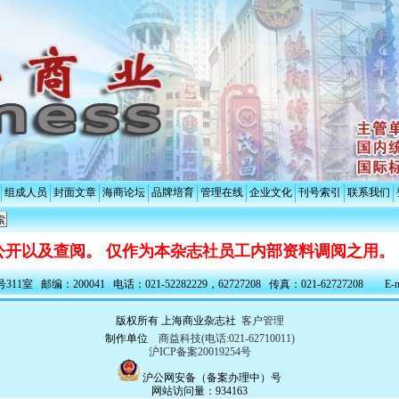
组成人员
封面文章
海商论坛
品牌培育
管理在线
企业文化
刊号索引
联系我们
开以及查阅。 仅作为本杂志社员工内部资料调阅之用。
室 邮编：200041 电话：021-52282229，62727208 传真：021-62727208 E-ma
版权所有 上海商业杂志社
客户管理
制作单位
商益科技(电话:021-62710011)
沪ICP备案20019254号
沪公网安备（备案办理中）号
网站访问量：934163