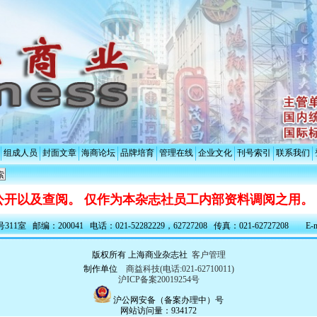
组成人员
封面文章
海商论坛
品牌培育
管理在线
企业文化
刊号索引
联系我们
开以及查阅。 仅作为本杂志社员工内部资料调阅之用。
室 邮编：200041 电话：021-52282229，62727208 传真：021-62727208 E-ma
版权所有 上海商业杂志社
客户管理
制作单位
商益科技(电话:021-62710011)
沪ICP备案20019254号
沪公网安备（备案办理中）号
网站访问量：934172