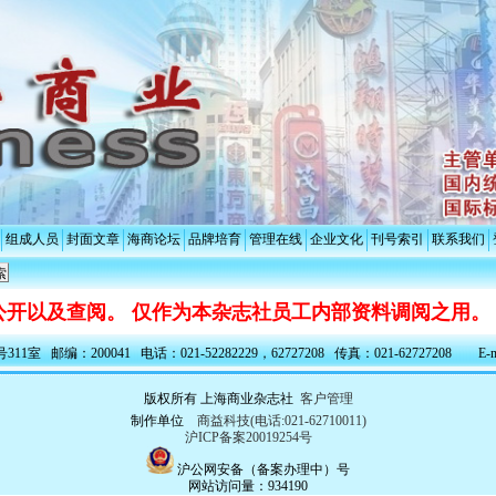
组成人员
封面文章
海商论坛
品牌培育
管理在线
企业文化
刊号索引
联系我们
开以及查阅。 仅作为本杂志社员工内部资料调阅之用。
室 邮编：200041 电话：021-52282229，62727208 传真：021-62727208 E-ma
版权所有 上海商业杂志社
客户管理
制作单位
商益科技(电话:021-62710011)
沪ICP备案20019254号
沪公网安备（备案办理中）号
网站访问量：934190