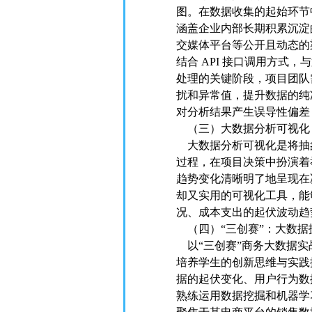
图。在数据收集的起始环节
涵盖企业内部长期积累沉淀
交媒体平台等公开且动态的
结合 API 接口调用方
处理的关键阶段，项目团队
扰和异常值，提升数据的纯
对分析结果产生误导性偏差
（三）大数据分析可视化：
大数据分析可视化是将抽
过程，在项目决策中扮演着
趋势变化清晰明了地呈现在
却又实用的可视化工具，能
况、成本支出的起伏波动趋
（四）“三创赛”：大数据
以“三创赛”商务大数据实
培养学生的创新思维与实践
据的起伏变化、用户行为数
熟练运用数据挖掘和机器学