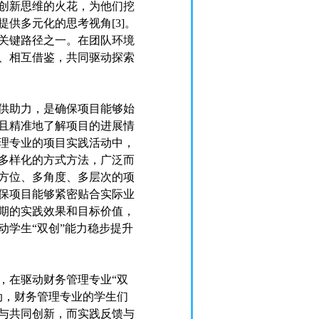
创新思维的火花，为他们挖
供多元化的思考视角[3]。
关键路径之一。在团队环境
、相互借鉴，共同驱动探索
供助力，是确保项目能够始
且精准地了解项目的进展情
理专业的项目实践活动中，
多样化的方式方法，广泛而
方位、多角度、多层次的项
保项目能够紧密贴合实际业
期的实践效果和目标价值，
学生“双创”能力稳步提升
，在驱动财务管理专业“双
动，财务管理专业的学生们
与共同创新，而实践反馈与