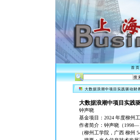
首 页
大数据浪潮中项目实践驱动财务
大数据浪潮中项目实践驱
钟声晓
基金项目：2024 年度柳州
作者简介：钟声晓（199
（柳州工学院，广西 柳州 54