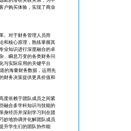
隐匿的潜在关联关系，为平
客户购买体验，实现了商业
革。对于财务管理人员而
论和核心原理，熟练掌握其
专业知识进行深度融合的卓
杂、瞬息万变的各类财务问
化与实际应用的关键平台
渠道的海量财务数据，运用先
的财务决策提供更具价值和
高度依赖于团队成员之间紧
些融合多学科知识与技能的
亲身经历并深刻学习到在团
巧妙地协调并化解团队成员
提升学生们的团队协作能