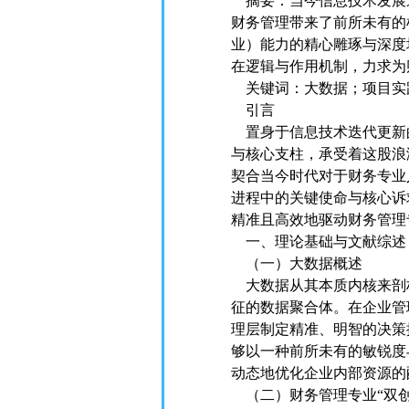
摘要：当今信息技术发展
财务管理带来了前所未有的
业）能力的精心雕琢与深度
在逻辑与作用机制，力求为
关键词：大数据；项目实践
引言
置身于信息技术迭代更新
与核心支柱，承受着这股浪
契合当今时代对于财务专业
进程中的关键使命与核心诉
精准且高效地驱动财务管理
一、理论基础与文献综述
（一）大数据概述
大数据从其本质内核来剖
征的数据聚合体。在企业管
理层制定精准、明智的决策
够以一种前所未有的敏锐度
动态地优化企业内部资源的
（二）财务管理专业“双创