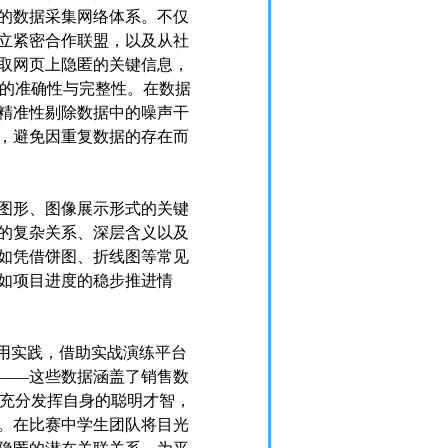
的数据采集网络体系。不仅
立紧密合作联盟，以及从社
取网页上隐匿的关键信息，
据的准确性与完整性。在数据
精准性剔除数据中的噪声干
，避免因重复数据的存在而
图形、图像展示形式的关键
的复杂关系、深层含义以及
如凭借饼图、折线图等常见
如项目进度的稳步推进情
用实践，借助实战演练平台
——这些数据涵盖了销售数
，充分发挥自身的聪明才智，
。在比赛中学生团队将目光