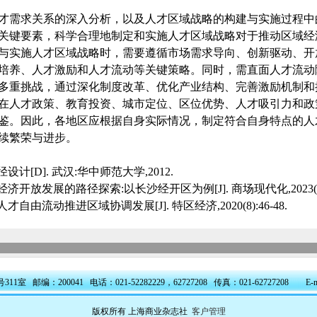
才需求关系的深入分析，以及人才区域战略的构建与实施过程中
关键要素，科学合理地制定和实施人才区域战略对于推动区域经
与实施人才区域战略时，需要遵循市场需求导向、创新驱动、开
培养、人才激励和人才流动等关键策略。同时，需直面人才流动
多重挑战，通过深化制度改革、优化产业结构、完善激励机制和
在人才政策、教育投资、城市定位、区位优势、人才吸引力和政
鉴。因此，各地区应根据自身实际情况，制定符合自身特点的人
续繁荣与进步。
设计[D]. 武汉:华中师范大学,2012.
经济开放发展的路径探索:以长沙经开区为例[J]. 商场现代化,2023(9):
才自由流动推进区域协调发展[J]. 特区经济,2020(8):46-48.
室 邮编：200041 电话：021-52282229，62727208 传真：021-62727208 E-ma
版权所有 上海商业杂志社
客户管理