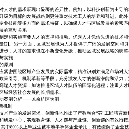
对人才的需求展现出显著的差异性。例如，以科技创新为主导的
升级为目标的发展战略则更注重对技术工人的培养和引进。此外
专业技能等多方面的需求特征，以确保人才与区域发展的紧密匹
展的互动关系
制定和实施需要人才的支撑和推动。优秀人才凭借先进的技术和
量[2]。另一方面，区域发展也为人才提供了广阔的发展空间和
进步，人才的需求也在不断变化升级，推动区域发展战略的调整
与实施
的原则
应紧密围绕区域产业发展的实际需求，精准识别并满足市场对人
政策引导、机制革新等手段，充分激发人才的创新潜能和活力；
高端人才资源，加速推进区域人才队伍的国际化进程；注重人才
区域经济社会发展的长期需求。
功案例分析——以余杭区为例
育新机制
术产业的发展需求，创新性地推出了产教融合“芯”工匠培育新
和研发中心，实现教育链、人才链与产业链、创新链的有效衔接。
名，其中80%以上毕业生被本地半导体企业录用，有效缓解了企业