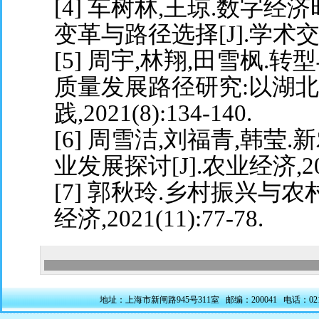
[4] 车树林,王琼.数字
变革与路径选择[J].学术交流,20
[5] 周宇,林翔,田雪枫.
质量发展路径研究:以湖北省
践,2021(8):134-140.
[6] 周雪洁,刘福青,韩
业发展探讨[J].农业经济,2022(
[7] 郭秋玲.乡村振兴与
经济,2021(11):77-78.
地址：上海市新闸路945号311室 邮编：200041 电话：021-5228