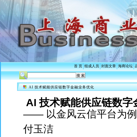
首 页
组成人员
封面文章
海商论坛
AI 技术赋能供应链数字金融业务优化
AI 技术赋能供应链数
—— 以金风云信平台为例
付玉洁