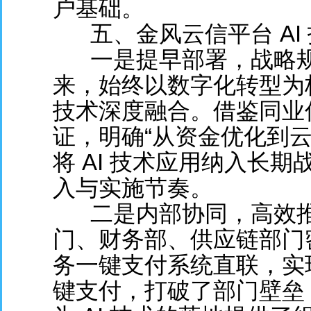
户基础。
五、金风云信平台 A
一是提早部署，战略规
来，
始终以数字化转型为
技术深度
融合。借鉴同业
证，明确“从资金
优化到云
将 AI 技术应用纳入长
期
入与实施节奏。
二是内部协同，高效
门、财务
部、供应链部门
务一键支付系统直
联，实
键支付，打破了部门壁垒