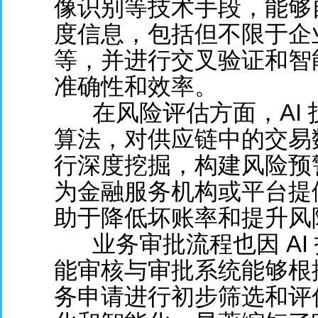
像识别等技术手段，能够
度信息，包括但不限于企
等，并进行交叉验证和智
准确性和效率。
在风险评估方面，AI
算法，对供应链中的交易
行深度挖掘，构建风险预
为金融服务机构或平台提
助于降低坏账率和提升风
业务审批流程也因 A
能审核与审批系统能够根
务申请进行初步筛选和评