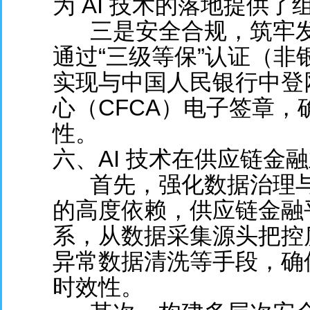
为 AI 技术的落地提供了
三是安全合规，筑牢
通过“三
级等保”认证（非
实现与中国人
民银行中登
心（CFCA）电子签章，
性。
六、AI 技术在供应链金
首先，强化数据治理与
的高
度依赖，供应链金融
系，从
数据采集源头把控
异常数
据清洗等手段，确
时效性。