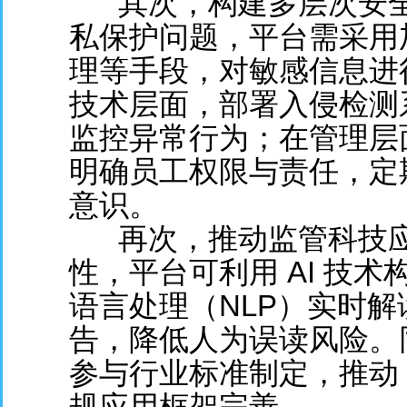
其次，构建多层次安
私保护问题，平台需采用
理等手段，对敏感信息进
技术层面，部署入侵检测
监控异常行为；在管理层
明确员工权限与责任，定
意识。
再次，推动监管科技
性，
平台可利用 AI 技
语言
处理（NLP）实时
告，降
低人为误读风险。
参与行
业标准制定，推动 
规应用
框架完善。