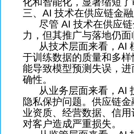
化和智能化，显著缩短了
三、AI 技术在供应链金
尽管 AI 技术在供
力，但其推广与落地仍面
从技术层面来看，AI
于训练数据的质量和多样
能导致模型预测失误，进
确性。
从业务层面来看，AI
隐私保护问题。供应链金
业资质、经营数据、信用
对客户造成严重损失。