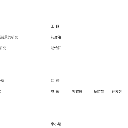
王
丽
展前景的研究
沈彦达
研究
胡怡轩
分析
江
婷
究
谷
娇
郭耀昌
杨苗苗
孙芳芳
李小娟