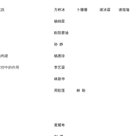
实践
方梓冰
卜珊珊
谢冰霖
谢筱璇
杨锦星
欧阳赛迪
孙
静
的构建
杨惠珍
管控中的作用
李艺霖
林新华
周彩莲
林
盼
黄耀奇