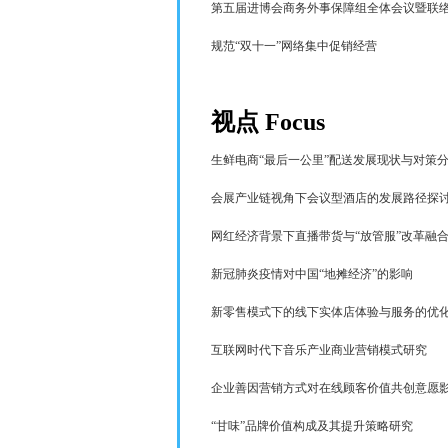
第五届进博会商务外事保障组全体会议
暨联
规范“双十一”网络集中促销经营
视点
Focus
生鲜电商“最后一公里”配送发展现状与对策
会展产业链视角下会议型酒店的发展路径探
网红经济背景下直播带货与“放管服”改革融
新冠肺炎疫情对中国“地摊经济”的影响
新零售模式下的线下实体店体验与服务的优
互联网时代下音乐产业商业营销模式研究
企业善因营销方式对在线顾客价值共创意愿
“甘味”品牌价值构成及其提升策略研究