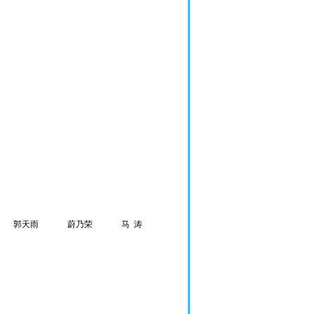
郭天雨
蔚乃荣
马
涛