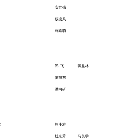
安世强
杨凌风
刘鑫萌
郎
飞
蒋益林
陈旭东
潘向研
究
熊小雅
杜京芳
马良学