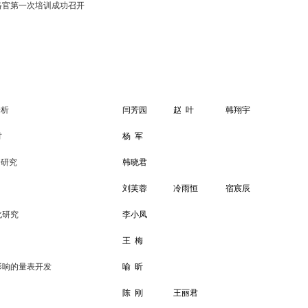
络官第一次培训成功召开
分析
闫芳园
赵
叶
韩翔宇
讨
杨
军
合研究
韩晓君
刘芙蓉
冷雨恒
宿宸辰
化研究
李小凤
王
梅
影响的量表开发
喻
昕
陈
刚
王丽君