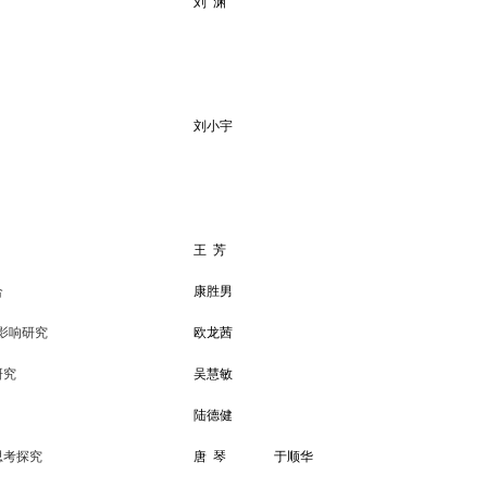
刘
渊
刘小宇
王
芳
合
康胜男
影响研究
欧龙茜
研究
吴慧敏
陆德健
思考探究
唐
琴
于顺华