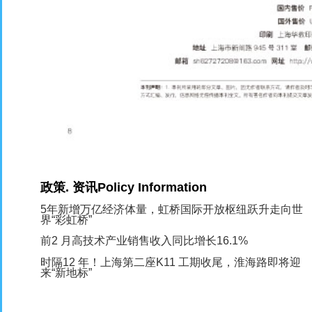
政策
.
资讯
Policy Information
5
年新增万亿经济体量，虹桥国际开放枢纽跃升走向世
界“彩虹桥”
前
2
月高技术产业销售收入同比增长
16.1%
时隔
12
年！上海第二座
K11
工期收尾，淮海路即将迎
来“新地标”